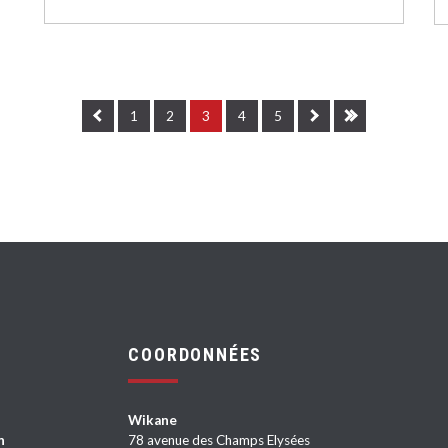
1
2
3
4
5
COORDONNÉES
Wikane
n
78 avenue des Champs Elysées