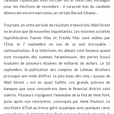
candidat républicain John McCain est le favori des sondages
pour les élections de novembre ; il caracole loin du candidat
démocrate encore mal connu, un certain Barack Obama …
Pourtant, en cette période de résultats trimestriels, Wall Street
ne bruisse que de nouvelles inquiétantes. Les énormes sociétés
hypothécaires Fannie Mae et Freddy Mac sont aidées par
l’État, le 7 septembre on use de ce mot incroyable :
nationalisation. À la télévision, les débats sont houleux quand
sont évoquées des sommes faramineuses, des pertes (sous)
évaluées de plusieurs dizaines de milliards de dollars. Le 10
septembre, la publication des comptes de Lehman Brothers
provoque une onde d’effroi. Le plus beau des cinq « joyaux de
Wall Street » est en quasi faillite. Les grands patrons de
banques que nous rencontrons dans le financial district sont
sidérés. Plusieurs rejoignent l’immeuble de la Fed de New York,
juste après nos rencontres, convoqués par Henk Paulson. Le
secrétaire d’État au trésor gère la panique avec quelques rares
consultants ; l’administration Bush est aux abonnés absents, la