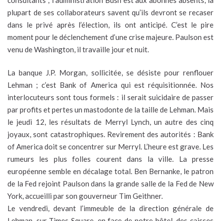
plupart de ses collaborateurs savent qu’ils devront se recaser
dans le privé après l’élection, ils ont anticipé. C’est le pire
moment pour le déclenchement d’une crise majeure. Paulson est
venu de Washington, il travaille jour et nuit.
La banque J.P. Morgan, sollicitée, se désiste pour renflouer
Lehman ; c’est Bank of America qui est réquisitionnée. Nos
interlocuteurs sont tous formels : il serait suicidaire de passer
par profits et pertes un mastodonte de la taille de Lehman. Mais
le jeudi 12, les résultats de Merryl Lynch, un autre des cinq
joyaux, sont catastrophiques. Revirement des autorités : Bank
of America doit se concentrer sur Merryl. L’heure est grave. Les
rumeurs les plus folles courent dans la ville. La presse
européenne semble en décalage total. Ben Bernanke, le patron
de la Fed rejoint Paulson dans la grande salle de la Fed de New
York, accueilli par son gouverneur Tim Geithner.
Le vendredi, devant l’immeuble de la direction générale de
Lehman, sur Times Square, en face de notre hôtel, des caisses