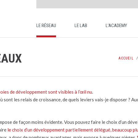
LE RÉSEAU
LE LAB
L’ACADEMY
EAUX
ACCUEIL
voies de développement sont visibles à l’œil nu
.
ù sont les relais de croissance, de quels leviers vais-je disposer ? A
impose de façon moins évidente. Vous pouvez faire le choix d’un dév
aire
le choix d’un développement partiellement délégué, beaucoup pl
eaux, a donc de nombreux avantages, mais expose à quelques pièges.