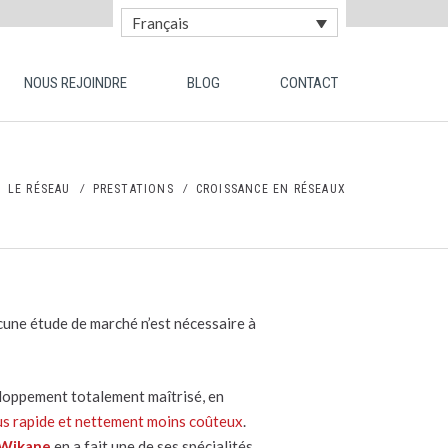
Français
NOUS REJOINDRE
BLOG
CONTACT
LE RÉSEAU
PRESTATIONS
CROISSANCE EN RÉSEAUX
ucune étude de marché n’est nécessaire à
eloppement totalement maîtrisé, en
us rapide et nettement moins coûteux
.
Wikane
en a fait une de ses spécialités.